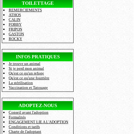
TOILETTAGE
REMERCIEMENTS
ATHOS
CALIN
FOBBY
FRIPON
GASTON
ROCKY
INFOS PRATIQUES
Je trouve un animal
Si je perd mon animal
Qu'est ce qu'un refuge
Qu'est ce qu'une fourrière
La stérilisation
Vaccination et Tatouage
ADOPTEZ-NOUS
Conseil avant l'adoption
Formalités
ENGAGEMENT LIE A L'ADOPTION
Conditions et tarifs
Charte de l'adoptant