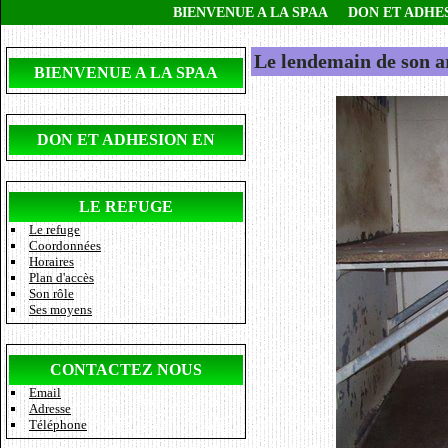
BIENVENUE A LA SPAA
DON ET ADHE
Le lendemain de son a
BIENVENUE A LA SPAA
DON ET ADHESION EN
LIGNE
LE REFUGE
Le refuge
Coordonnées
Horaires
Plan d'accès
Son rôle
Ses moyens
CONTACTEZ NOUS
Email
Adresse
Téléphone