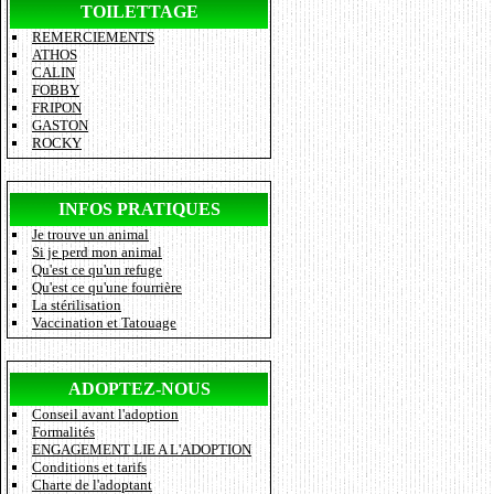
TOILETTAGE
REMERCIEMENTS
ATHOS
CALIN
FOBBY
FRIPON
GASTON
ROCKY
INFOS PRATIQUES
Je trouve un animal
Si je perd mon animal
Qu'est ce qu'un refuge
Qu'est ce qu'une fourrière
La stérilisation
Vaccination et Tatouage
ADOPTEZ-NOUS
Conseil avant l'adoption
Formalités
ENGAGEMENT LIE A L'ADOPTION
Conditions et tarifs
Charte de l'adoptant