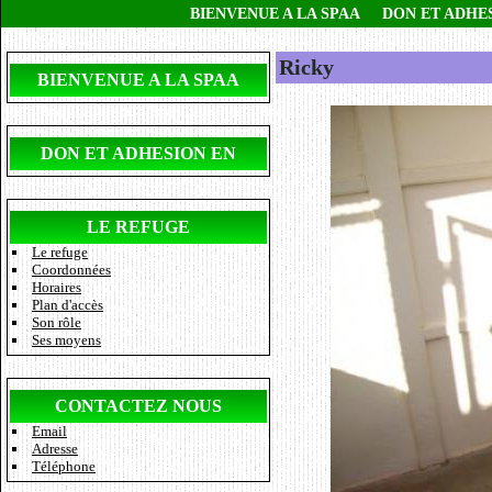
BIENVENUE A LA SPAA
DON ET ADHE
Ricky
BIENVENUE A LA SPAA
DON ET ADHESION EN
LIGNE
LE REFUGE
Le refuge
Coordonnées
Horaires
Plan d'accès
Son rôle
Ses moyens
CONTACTEZ NOUS
Email
Adresse
Téléphone