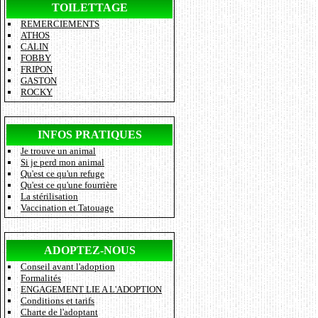
TOILETTAGE
REMERCIEMENTS
ATHOS
CALIN
FOBBY
FRIPON
GASTON
ROCKY
INFOS PRATIQUES
Je trouve un animal
Si je perd mon animal
Qu'est ce qu'un refuge
Qu'est ce qu'une fourrière
La stérilisation
Vaccination et Tatouage
ADOPTEZ-NOUS
Conseil avant l'adoption
Formalités
ENGAGEMENT LIE A L'ADOPTION
Conditions et tarifs
Charte de l'adoptant