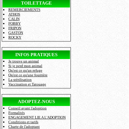
TOILETTAGE
REMERCIEMENTS
ATHOS
CALIN
FOBBY
FRIPON
GASTON
ROCKY
INFOS PRATIQUES
Je trouve un animal
Si je perd mon animal
Qu'est ce qu'un refuge
Qu'est ce qu'une fourrière
La stérilisation
Vaccination et Tatouage
ADOPTEZ-NOUS
Conseil avant l'adoption
Formalités
ENGAGEMENT LIE A L'ADOPTION
Conditions et tarifs
Charte de l'adoptant