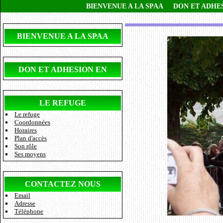
BIENVENUE A LA SPAA
DON ET ADHE
BIENVENUE A LA SPAA
DON ET ADHESION EN
LIGNE
LE REFUGE
Le refuge
Coordonnées
Horaires
Plan d'accès
Son rôle
Ses moyens
CONTACTEZ NOUS
Email
Adresse
Téléphone