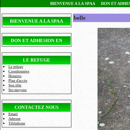
BIENVENUE A LA SPAA
DON ET ADHE
belle
BIENVENUE A LA SPAA
DON ET ADHESION EN
LIGNE
LE REFUGE
Le refuge
Coordonnées
Horaires
Plan d'accès
Son rôle
Ses moyens
CONTACTEZ NOUS
Email
Adresse
Téléphone