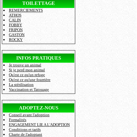
TOILETTAGE
REMERCIEMENTS
ATHOS
CALIN
FOBBY
FRIPON
GASTON
ROCKY
INFOS PRATIQUES
Je trouve un animal
Si je perd mon animal
Qu'est ce qu'un refuge
Qu'est ce qu'une fourrière
La stérilisation
Vaccination et Tatouage
ADOPTEZ-NOUS
Conseil avant l'adoption
Formalités
ENGAGEMENT LIE A L'ADOPTION
Conditions et tarifs
Charte de l'adoptant