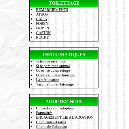
TOILETTAGE
REMERCIEMENTS
ATHOS
CALIN
FOBBY
FRIPON
GASTON
ROCKY
INFOS PRATIQUES
Je trouve un animal
Si je perd mon animal
Qu'est ce qu'un refuge
Qu'est ce qu'une fourrière
La stérilisation
Vaccination et Tatouage
ADOPTEZ-NOUS
Conseil avant l'adoption
Formalités
ENGAGEMENT LIE A L'ADOPTION
Conditions et tarifs
Charte de l'adoptant