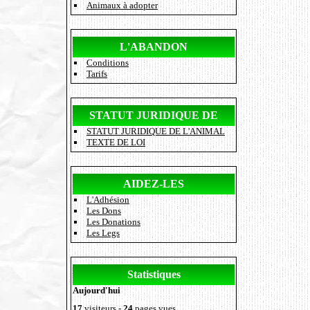
Animaux à adopter
L'ABANDON
Conditions
Tarifs
STATUT JURIDIQUE DE
STATUT JURIDIQUE DE L'ANIMAL
L'ANIMAL
TEXTE DE LOI
AIDEZ-LES
L'Adhésion
Les Dons
Les Donations
Les Legs
Statistiques
Aujourd'hui
17
visiteurs -
24
pages vues