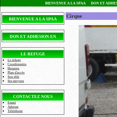
BIENVENUE A LA SPAA
DON ET ADHE
Cirque
BIENVENUE A LA SPAA
DON ET ADHESION EN
LIGNE
LE REFUGE
Le refuge
Coordonnées
Horaires
Plan d'accès
Son rôle
Ses moyens
CONTACTEZ NOUS
Email
Adresse
Téléphone