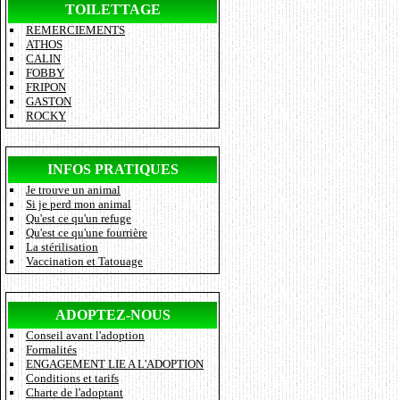
TOILETTAGE
REMERCIEMENTS
ATHOS
CALIN
FOBBY
FRIPON
GASTON
ROCKY
INFOS PRATIQUES
Je trouve un animal
Si je perd mon animal
Qu'est ce qu'un refuge
Qu'est ce qu'une fourrière
La stérilisation
Vaccination et Tatouage
ADOPTEZ-NOUS
Conseil avant l'adoption
Formalités
ENGAGEMENT LIE A L'ADOPTION
Conditions et tarifs
Charte de l'adoptant